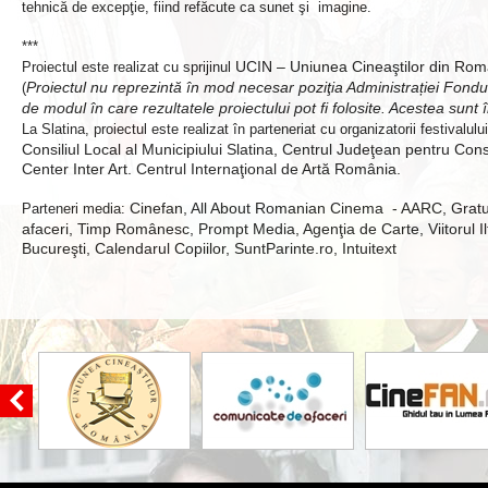
tehnică de excepţie, fiind refăcute ca sunet şi imagine.
***
UCIN – Uniunea Cineaştilor din Rom
Proiectul este realizat cu sprijinul
Proiectul nu reprezintă în mod necesar poziţia Administrației Fondu
(
de modul în care rezultatele proiectului pot fi folosite. Acestea sunt 
La Slatina, proiectul este realizat în parteneriat cu organizatorii festivalulu
Consiliul Local al Municipiului Slatina, Centrul Judeţean pentru Cons
Center Inter Art. Centrul Internaţional de Artă România.
Cinefan, All About Romanian Cinema - AARC, Gratui
Parteneri media:
afaceri, Timp Românesc, Prompt Media, Agenţia de Carte, Viitorul Ilf
Bucureşti, Calendarul Copiilor, SuntParinte.ro, Intuitext