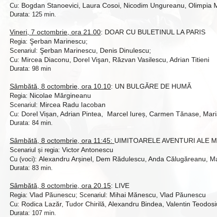
Bogdan Stanoevici, Laura Cosoi, Nicodim Ungureanu, Olimpia M
Cu:
Durata: 125 min.
Vineri, 7 octombrie, ora 21.00
DOAR CU BULETINUL LA PARIS
:
Şerban Marinescu
Regia:
;
Şerban Marinescu, Denis Dinulescu
Scenariul:
;
Mircea Diaconu, Dorel Vişan, Răzvan Vasilescu, Adrian Titieni
Cu:
Durata: 98 min
Sâmbătă, 8 octombrie, ora 10.10
UN BULGĂRE DE HUMĂ
:
Nicolae Mărgineanu
Regia:
Mircea Radu Iacoban
Scenariul:
Dorel Vișan, Adrian Pintea, Marcel Iureș, Carmen Tănase, Mar
Cu:
Durata: 84 min.
Sâmbătă, 8 octombrie, ora 11:45:
UIMITOARELE AVENTURI
ALE
M
Victor Antonescu
Scenariul și regia:
Alexandru Arșinel, Dem Rădulescu, Anda Călugăreanu, M
Cu (voci):
Durata: 83 min.
Sâmbătă, 8 octombrie, ora 20.15
LIVE
:
Vlad Păunescu
Mihai Mănescu, Vlad Păunescu
Regia:
; Scenariul:
Rodica Lazăr, Tudor Chirilă, Alexandru Bindea, Valentin Teodosi
Cu:
Durata: 107 min.