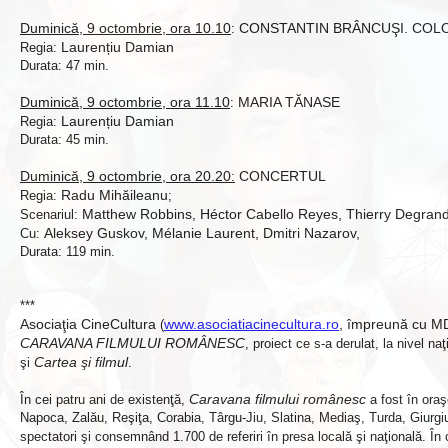
Duminică, 9 octombrie, ora 10.10
CONSTANTIN BRÂNCUŞI. COLO
:
Laurențiu Damian
Regia:
Durata: 47 min.
Duminică, 9 octombrie, ora 11.10
MARIA TĂNASE
:
Laurențiu Damian
Regia:
Durata: 45 min.
Duminică, 9 octombrie, ora 20.20:
CONCERTUL
Radu Mihăileanu
Regia:
;
Matthew Robbins, Héctor Cabello Reyes, Thierry Degrandi
Scenariul:
Aleksey Guskov, Mélanie Laurent, Dmitri Nazarov,
Cu:
Durata: 119 min.
***
Asociaţia CineCultura
www.asociatiacinecultura.ro
, împreună cu M
(
CARAVANA FILMULUI ROMÂNESC
, proiect ce s-a derulat, la nivel na
Cartea şi filmul
şi
.
Caravana filmului românesc
În cei patru ani de existenţă,
a fost în oraş
Napoca, Zalău, Reşiţa, Corabia, Târgu-Jiu, Slatina, Mediaş, Turda, Giurg
spectatori şi consemnând 1.700 de referiri în presa locală şi naţională. În