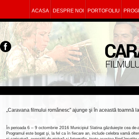
ACASA
DESPRE NOI
PORTOFOLIU
PROG
„Caravana filmului românesc” ajunge şi în această toamnă la S
6 – 9 octombrie
2016
În perioada
Municipiul Slatina găzduieşte cea de-a
Programul este bogat şi, la fel ca în fiecare an, include celebra vamă ol
şi caricatură, expoziţii de pictură şi fotografie, toate acestea fiind însoţit