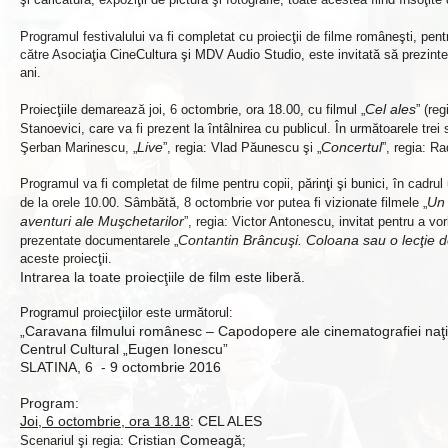
Programul festivalului va fi completat cu proiecţii de filme româneşti, pent
către Asociaţia CineCultura şi MDV Audio Studio, este invitată să prezinte, 
ani.
Cel ales
Proiecţiile demarează joi, 6 octombrie, ora 18.00, cu filmul „
” (re
Stanoevici, care va fi prezent la întâlnirea cu publicul. În următoarele trei 
Live
Concertul
Şerban Marinescu, „
”, regia: Vlad Păunescu şi „
”, regia: R
Programul va fi completat de filme pentru copii, părinţi şi bunici, în cadr
Un
de la orele 10.00. Sâmbătă, 8 octombrie vor putea fi vizionate filmele „
aventuri ale Muşchetarilor
”, regia: Victor Antonescu, invitat pentru a v
Contantin Brâncuşi. Coloana sau o lecţie de
prezentate documentarele „
aceste proiecţii.
Intrarea la toate proiecţiile de film este liberă.
Programul proiecţiilor este următorul:
„Caravana filmului românesc – Capodopere ale cinematografiei naţ
Centrul Cultural „Eugen Ionescu”
SLATINA, 6 - 9 octombrie 2016
Program:
Joi, 6 octombrie, ora 18.18
CEL
ALES
:
Cristian Comeagă
Scenariul şi regia:
;