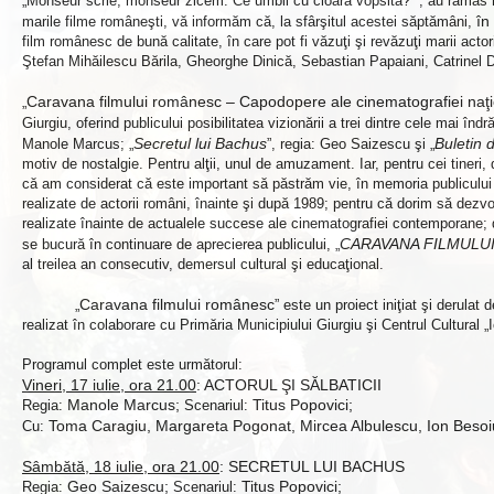
„Monseur scrie, monseur zicem. Ce umbli cu cioara vopsită? ”, au rămas mem
în
marile filme româneşti, vă informăm că, la sfârşitul acestei săptămâni,
film românesc de bună calitate, în care pot fi văzuţi şi revăzuţi marii ac
Ştefan Mihăilescu Bărila, Gheorghe Dinică, Sebastian Papaiani, Catrinel Dum
Caravana filmului românesc – Capodopere ale cinematografiei naţ
„
Giurgiu, oferind publicului posibilitatea vizionării a trei dintre cele mai înd
Secretul lui Bachus
Buletin 
Manole Marcus; „
”, regia: Geo Saizescu şi „
motiv de nostalgie. Pentru alţii, unul de amuzament. Iar, pentru cei tineri,
că am considerat că este important să păstrăm vie, în memoria publicului iu
realizate de actorii români, înainte şi după 1989; pentru că dorim să dezvo
realizate înainte de actualele succese ale cinematografiei contemporane; 
CARAVANA FILMULUI R
se bucură în continuare de aprecierea publicului, „
al treilea an consecutiv, demersul cultural şi educaţional.
Caravana filmului românesc
„
” este un proiect iniţiat şi derula
realizat în colaborare cu Primăria Municipiului Giurgiu şi Centrul Cultural „
Programul complet este următorul:
Vineri, 17 iulie, ora 21.00
: ACTORUL ŞI SĂLBATICII
Manole Marcus;
Titus Popovici;
Regia:
Scenariul:
Toma Caragiu, Margareta Pogonat, Mircea Albulescu, Ion Besoi
Cu:
Sâmbătă, 18 iulie, ora 21.00
:
SECRETUL LUI BACHUS
Geo
Saizescu;
Titus
Popovici;
Regia:
Scenariul: