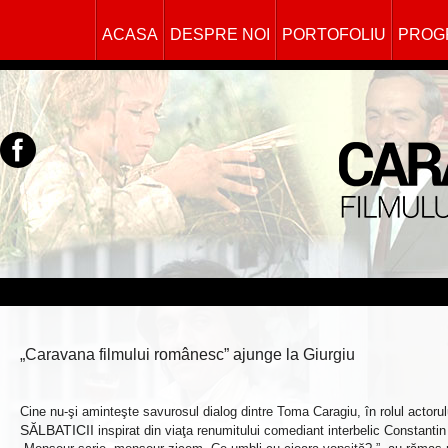
ACASA
DESPRE NOI
PORTOFOLIU
PROG
„Caravana filmului românesc” ajunge la Giurgiu
Cine nu-şi aminteşte savurosul dialog dintre Toma Caragiu, în rolul actorulu
SĂLBATICII
inspirat din viaţa renumitului comediant interbelic Constantin